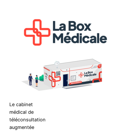
Aller
au
contenu
Le cabinet
médical de
téléconsultation
augmentée