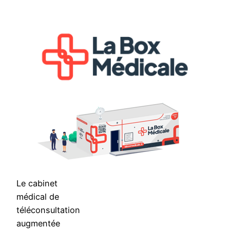
Aller
au
contenu
Le cabinet
médical de
téléconsultation
augmentée