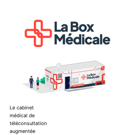
Aller
au
contenu
Le cabinet
médical de
téléconsultation
augmentée