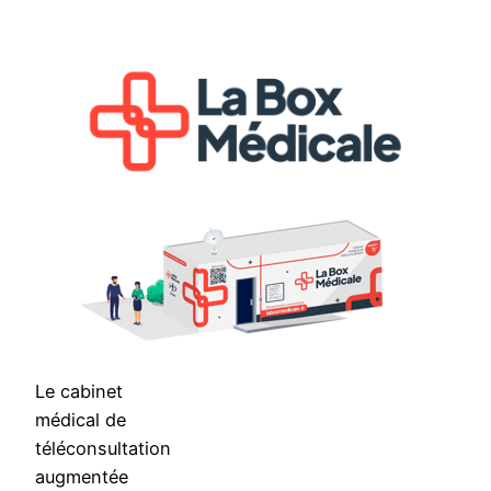
Aller
au
contenu
Le cabinet
médical de
téléconsultation
augmentée