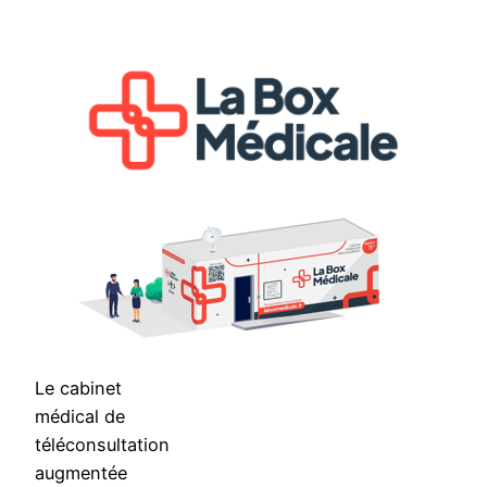
Aller
au
contenu
Le cabinet
médical de
téléconsultation
augmentée