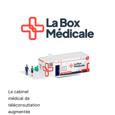
Aller
au
contenu
Le cabinet
médical de
téléconsultation
augmentée